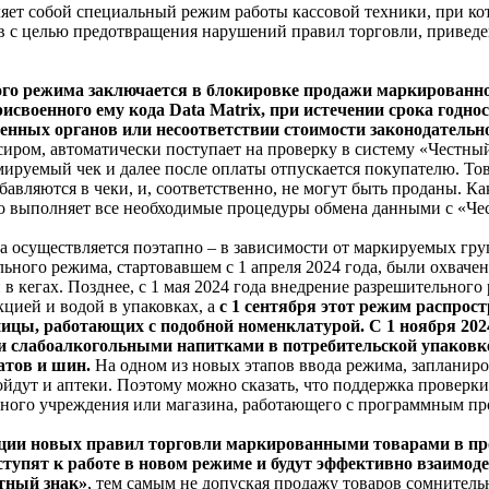
ет собой специальный режим работы кассовой техники, при ко
ов с целью предотвращения нарушений правил торговли, привед
о режима заключается в блокировке продажи маркированного
исвоенного ему кода Data Matrix, при истечении срока годнос
енных органов или несоответствии стоимости законодательно
сиром, автоматически поступает на проверку в систему «Честны
мируемый чек и далее после оплаты отпускается покупателю. То
бавляются в чеки, и, соответственно, не могут быть проданы. К
о выполняет все необходимые процедуры обмена данными с «Че
 осуществляется поэтапно – в зависимости от маркируемых груп
ьного режима, стартовавшем с 1 апреля 2024 года, были охвачен
в кегах. Позднее, с 1 мая 2024 года внедрение разрешительног
цией и водой в упаковках, а
с 1 сентября этот режим распрос
ницы, работающих с подобной номенклатурой. С 1 ноября 20
 и слабоалкогольными напитками в потребительской упаковке
атов и шин.
На одном из новых этапов ввода режима, запланиров
дут и аптеки. Поэтому можно сказать, что поддержка проверк
чного учреждения или магазина, работающего с программным пр
ции новых правил торговли маркированными товарами в про
тупят к работе в новом режиме и будут эффективно взаимоде
тный знак»
, тем самым не допуская продажу товаров сомнитель