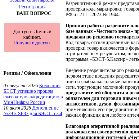
Разрешительный режим представля
Регистрация
проверка кода маркировки товар
ВАШ ВОПРОС
РФ от 21.11.2023 № 1944.
Принцип работы разрешительног
базе данных «Честного знака» пр
Доступ в Личный
продажи по решению государств
кабинет.
Код товара, отсканированный кас
Получите доступ.
проверки товар включается в фор
отрицательным результатом, не до
программа «БЭСТ-5.Кассир» легк
Введение разрешительного режима
Релизы / Обновления
первом этапе введения разрешител
пиво и слабоалкогольные напитки 
03 августа 2026
Компания
сети, торгующие молочной продук
БЭСТ успешно прошла
представителей общепита и роз
ежегодную аккредитацию в
обязателен для торговли пивом
МинЦифры России
антисептиков, духов, фотоаппар
10 июля 2026
Дополнение
применяющих его предприятий вой
№39 к SP37 для БЭСТ-5 3.4
важная функция для любого апте
Благодаря оперативной реализа
пользователи своевременно прис
информационной системой «Чес