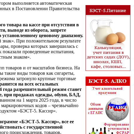
тором выполняется автоматическая
енных в Постановлении Правительства
 товара на кассе при отсутствии в
ти, выводе из оборота, запрете
 установленному ценовому диапазону.
й знак». При положительном результате
вары, проверка которых завершилась с
ак показали проведенные испытания,
стным знаком».
п товаров и от масштабов бизнеса. На
ы такие виды товаров как сигареты,
о режима затронуло крупные торговые
транится на всех остальных
24 года разрешительный режим станет
, при продажах одежды, обуви, БАД,
анном на 1 марта 2025 года, в число
и маркировочных кодов – чрезвычайно
одуктом «БЭСТ-5. Кассир».
грамме «БЭСТ-5. Кассир», все ее
йствовать с государственной
ного происхождения, товаров,