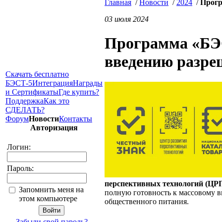
Главная
/
Новости
/
2024
/
Прогр
03 июля 2024
Программа «БЭС
введению разре
Скачать бесплатно
БЭСТ-5
Интеграция
Награды
и Сертификаты
Где купить?
Поддержка
Как это
СДЕЛАТЬ?
Форум
Новости
Контакты
Авторизация
Логин:
Пароль:
перспективных технологий (ЦРП
Запомнить меня на
полную готовность к массовому 
этом компьютере
общественного питания.
Забыли свой пароль?