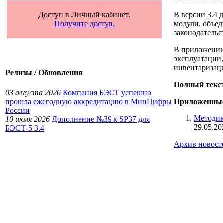
В версии 3.4 
Доступ в Личный кабинет.
модули, объе
Получите доступ.
законодатель
В приложении 
эксплуатации
инвентаризац
Релизы / Обновления
Полный текст
03 августа 2026
Компания БЭСТ успешно
прошла ежегодную аккредитацию в МинЦифры
Приложенны
России
Методик
10 июля 2026
Дополнение №39 к SP37 для
29.05.20
БЭСТ-5 3.4
Архив новост