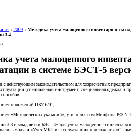
ости
/
2009
/
Методика учета малоценного инвентаря в экспл
и 3.4
09
ка учета малоценного инвента
атации в системе БЭСТ-5 верси
и с действующим законодательством для хозрасчетных предприя
ксплуатации (специальный инструмент, специальная одежда и пр
 способов:
анием положений ПБУ 6/01;
анием «Методических указаний», утв. приказом Минфина РФ N 13
ии 3.3 и младше и в БЭСТ4+ для учета малоценного инвентаря в
овались модули «Учет МБП в эксплуатации» приложения «Сырье