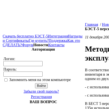
Главная
/
Нов
БЭСТ-5 верси
Скачать бесплатно БЭСТ-5
Интеграция
Награды
11 декабря 20
и Сертификаты
Где купить?
Поддержка
Как это
СДЕЛАТЬ?
Форум
Новости
Контакты
Методи
Авторизация
эксплу
Логин:
Пароль:
В соответстви
инвентаря в э
одним из двух
Запомнить меня на этом компьютере
- с использов
Забыли свой пароль?
- с использов
Регистрация
ВАШ ВОПРОС
В БЕСТ 5 верс
135н использ