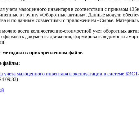
для учета малоценного инвентаря в соответствии с приказом 135н
диненные в группу «Оборотные активы». Данные модули обеспеч
ства и по данным совместимы с приложением «Сырье. Материалы
можно вести количественно-стоимостной учет оборотных активо
, оформлять документы движения, формировать ведомости аморт
ии.
 методики в приклрепленном файле.
е файлы:
а учета малоценного инвентаря в эксплуатации в системе БЭСТ
24 09:33)
ей